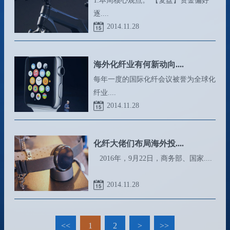
1.本周核心观点。 【复盘】资金偏好
逐....
2014.11.28
海外化纤业有何新动向....
每年一度的国际化纤会议被誉为全球化
纤业....
2014.11.28
化纤大佬们布局海外投....
2016年，9月22日，商务部、国家....
2014.11.28
<<
1
2
>
>>